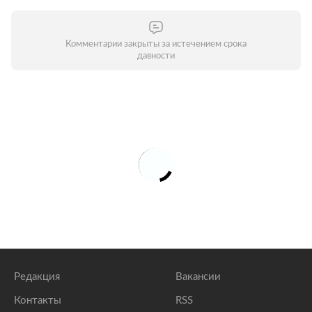
Комментарии закрыты за истечением срока
давности
Редакция
Вакансии
Контакты
RSS