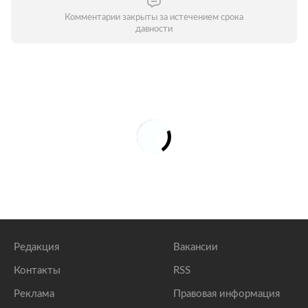
Комментарии закрыты за истечением срока
давности
Редакция
Вакансии
Контакты
RSS
Реклама
Правовая информация