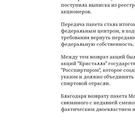
поступила выписка из реестр
акционеров.
Передача пакета стала итог
федеральным центром, в ход
требования вернуть переданн
федеральную собственность.
Между тем возврат акций бы
акций "Кристалла" государс
"Росспиртпром", которое соз
указом и должно объединить
спиртовой отрасли.
Благодаря возврату пакета М
связанного с недавней смено
фактическим двоевластием н