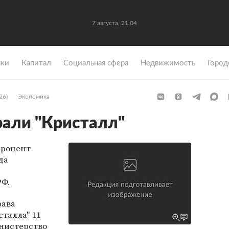
7 августа, 21:04
ки
Капитал
Социальная сфера
Недвижимость
Город
26)
Экономика
али "Кристалл"
процент
да
РФ.
рава
сталла" 11
инистерство