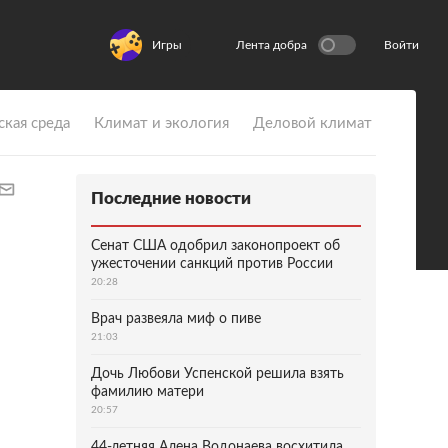
Игры
Лента добра
Войти
ская среда
Климат и экология
Деловой климат
Последние новости
Сенат США одобрил законопроект об
ужесточении санкций против России
20:28
Врач развеяла миф о пиве
21:03
Дочь Любови Успенской решила взять
фамилию матери
20:57
44-летняя Алена Водонаева восхитила