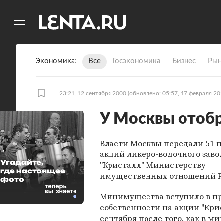
11
A
Экономика
Все
Госэкономика
Бизнес
Рын
23:21, 12 сентября 2000
(обновлено: 05:57, 17 февраля 20
У Москвы отобр
Власти Москвы передали 51 
акций ликеро-водочного заво
Угадайте,
"Кристалл" Министерству
где настоящее
имущественных отношений 
фото
Минимущества вступило в п
собственности на акции "Кри
сентября после того, как в м