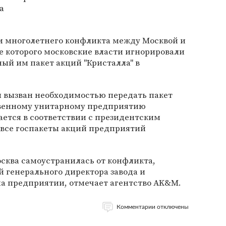
а
ом многолетнего конфликта между Москвой и
е которого московские власти игнорировали
ый им пакет акций "Кристалла" в
л вызван необходимостью передать пакет
твенному унитарному предприятию
дается в соответствии с президентским
 все госпакеты акций предприятий
осква самоустранилась от конфликта,
й генерального директора завода и
а предприятии, отмечает агентство AK&M.
Комментарии отключены