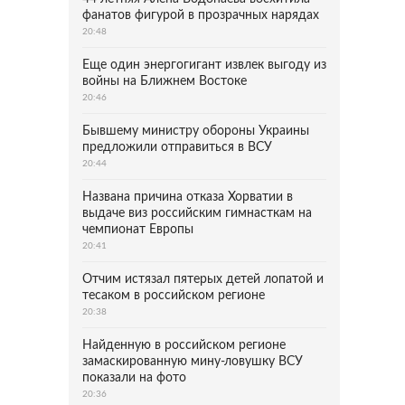
фанатов фигурой в прозрачных нарядах
20:48
Еще один энергогигант извлек выгоду из
войны на Ближнем Востоке
20:46
Бывшему министру обороны Украины
предложили отправиться в ВСУ
20:44
Названа причина отказа Хорватии в
выдаче виз российским гимнасткам на
чемпионат Европы
20:41
Отчим истязал пятерых детей лопатой и
тесаком в российском регионе
20:38
Найденную в российском регионе
замаскированную мину-ловушку ВСУ
показали на фото
20:36