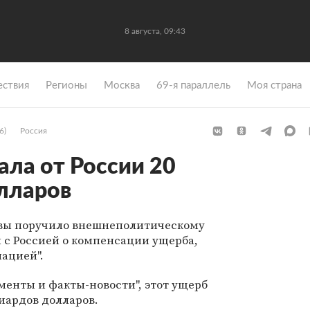
8 августа, 09:43
ствия
Регионы
Москва
69-я параллель
Моя страна
6)
Россия
ала от России 20
лларов
твы поручило внешнеполитическому
 с Россией о компенсации ущерба,
пацией".
ументы и факты-новости", этот ущерб
иардов долларов.