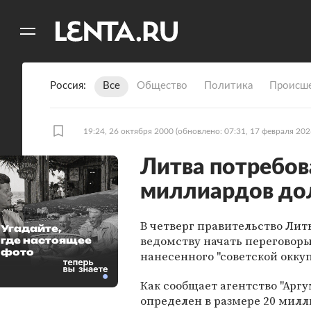
11
A
Россия
Все
Общество
Политика
Происше
19:24, 26 октября 2000
(обновлено: 07:31, 17 февраля 202
Литва потребов
миллиардов до
В четверг правительство Ли
Угадайте,
ведомству начать переговоры
где настоящее
фото
нанесенного "советской окку
Как сообщает агентство "Арг
определен в размере 20 милл