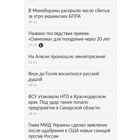
В Минобороны раскрыли число сбитых
за утро украинских БПЛА
09:16
Названо последствие приема
«Оземпика» для похудения через 20 лет
09:01
На Аляске произошло землетрясение
08:51
Внук де Голля восхитился русской
душой
08:46
ВСУ атаковали НПЗ в Краснодарском
крае. Под удар также попало
предприятие в Самарской области
08:43
Глава МИД Украины сделал заявление
после одобрения в США новых санкций
против России