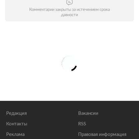
Комментарии закрыты за истечением срока
давности
Редакция
Вакансии
Контакты
RSS
Реклама
Правовая информация