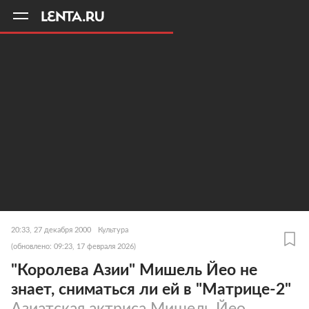
11
A
20:33, 27 декабря 2000
Культура
(обновлено: 09:23, 17 февраля 2026)
"Королева Азии" Мишель Йео не
знает, сниматься ли ей в "Матрице-2"
Азиатская актриса Мишель Йео