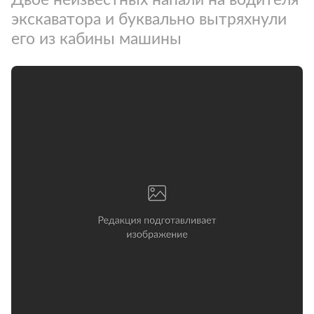
экскаватора и буквально вытряхнули
его из кабины машины