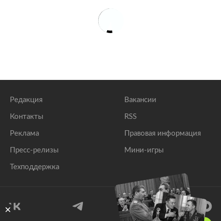
Редакция
Вакансии
Контакты
RSS
Реклама
Правовая информация
Пресс-релизы
Мини-игры
Техподдержка