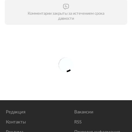
Комментарии закрыты за истечением срока
давности
Редакция
Вакансии
Контакты
RSS