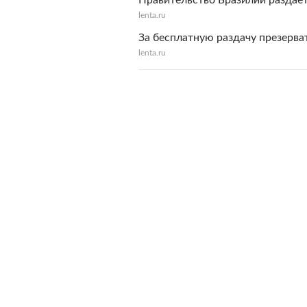
Правительство Бразилии раздае
lenta.ru
За бесплатную раздачу презерва
lenta.ru