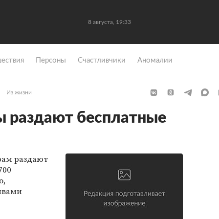
8 августа, 19:33
ествия
Персоны
Счастливчики
Аномалии
Из жизни
ы раздают бесплатные
рам раздают
700
о,
ивами