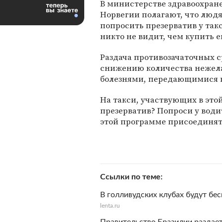
В министерстве здравоохран
Норвегии полагают, что люд
попросить презерватив у такс
никто не видит, чем купить ег
Раздача противозачаточных 
снижению количества нежела
болезнями, передающимися 
На такси, участвующих в это
презерватив? Попроси у водит
этой программе присоединят
Ссылки по теме
В голливудских клубах будут бе
lenta.ru