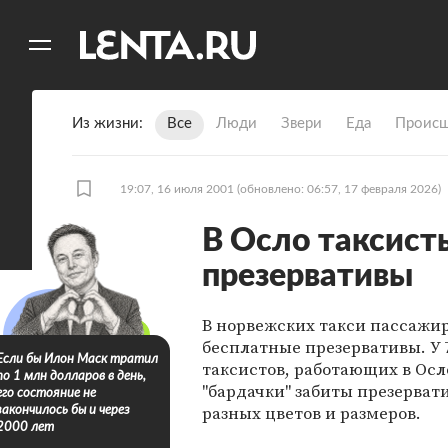
11
A
Из жизни
Все
Люди
Звери
Еда
Происш
19:07, 16 июля 2001
(обновлено: 06:57, 17 февраля 2026)
В Осло таксист
презервативы
В норвежских такси пассажи
бесплатные презервативы. У 
Если бы Илон Маск тратил
таксистов, работающих в Осл
по 1 млн долларов в день,
"бардачки" забиты презерват
его состояние не
разных цветов и размеров.
закончилось бы и через
2000 лет