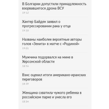
В Болгарии допустили принадлежность
взорвавшегося дрона ВСУ
19:12
Хантер Байден заявил о
прогрессировании рака у отца
19:10
Названы наиболее вероятные авторы
голов «Зенита» в матче с «Родиной»
19:01
Мужчина подорвался на мине в
Херсонской области
18:56
Вэнс оценил итоги американо-иранских
переговоров
18:39
Женщина схватила чужого ребенка в
российском парке и унесла его
18:34