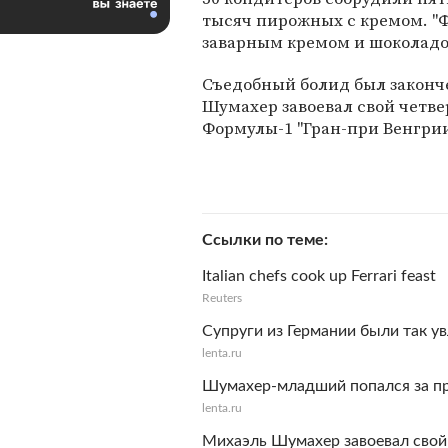
тысяч пирожных с кремом. "
заварным кремом и шоколадом
Съедобный болид был законче
Шумахер завоевал свой четве
Формулы-1 "Гран-при Венгрии
Ссылки по теме
Italian chefs cook up Ferrari feast
Reuters
Супруги из Германии были так ув
lenta.ru
Шумахер-младший попался за п
lenta.ru
Михаэль Шумахер завоевал свой 