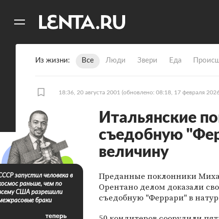
11
A
Из жизни
Все
Люди
Звери
Еда
Происш
18:36, 20 августа 2001
(обновлено: 08:18, 17 февраля 2026
Итальянские по
съедобную "Фер
величину
Преданные поклонники Михаэ
СССР запустил человека в
космос раньше, чем по
Орентано делом доказали сво
всему США разрешили
съедобную "Феррари" в нату
межрасовые браки
50 кондитеров соорудили пя