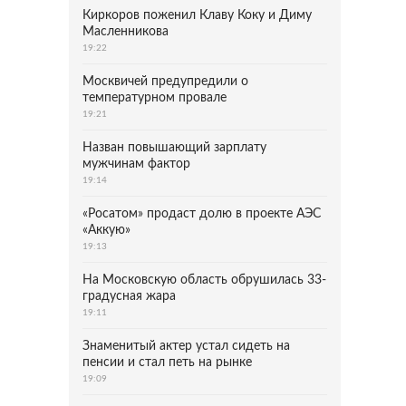
Киркоров поженил Клаву Коку и Диму
Масленникова
19:22
Москвичей предупредили о
температурном провале
19:21
Назван повышающий зарплату
мужчинам фактор
19:14
«Росатом» продаст долю в проекте АЭС
«Аккую»
19:13
На Московскую область обрушилась 33-
градусная жара
19:11
Знаменитый актер устал сидеть на
пенсии и стал петь на рынке
19:09