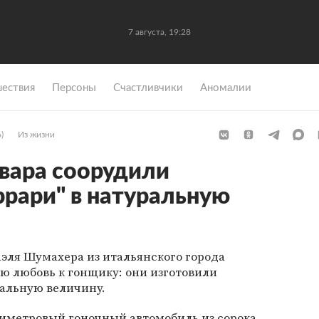
7 августа, 19:28
ествия
Персоны
Счастливчики
Аномалии
)
Из жизни
вара соорудили
рари" в натуральную
ля Шумахера из итальянского города
ю любовь к гонщику: они изготовили
ральную величину.
тиметровый гоночный автомобиль из сорока