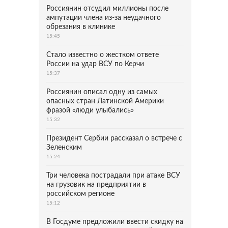
Россиянин отсудил миллионы после
ампутации члена из-за неудачного
обрезания в клинике
15:45
Стало известно о жестком ответе
России на удар ВСУ по Керчи
15:37
Россиянин описал одну из самых
опасных стран Латинской Америки
фразой «люди улыбались»
15:32
Президент Сербии рассказал о встрече с
Зеленским
15:24
Три человека пострадали при атаке ВСУ
на грузовик на предприятии в
российском регионе
15:12
В Госдуме предложили ввести скидку на