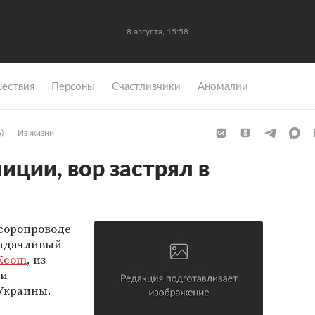
8 августа, 15:58
ествия
Персоны
Счастливчики
Аномалии
)
Из жизни
иции, вор застрял в
усоропроводе
задачливый
V.com
, из
ли
Украины.