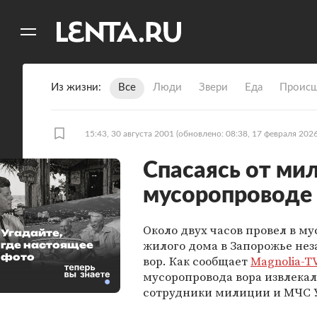
11
A
Из жизни
Все
Люди
Звери
Еда
Происш
15:43, 30 августа 2001
(обновлено: 08:38, 17 февраля 2026
Спасаясь от мил
мусоропроводе
Около двух часов провел в м
Угадайте,
жилого дома в Запорожье не
где настоящее
фото
вор. Как сообщает
Magnolia-T
мусоропровода вора извлека
сотрудники милиции и МЧС 