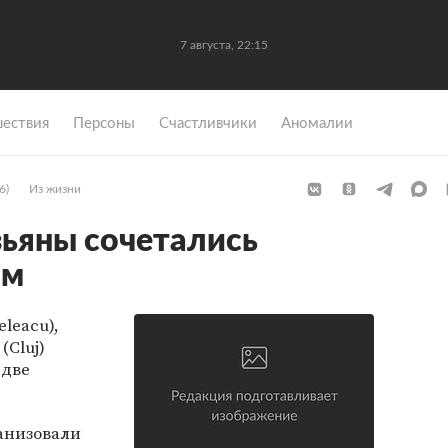
7 августа, 22:15
ествия
Персоны
Счастливчики
Аномалии
6)
Из жизни
ьяны сочетались
ом
leacu),
(Cluj)
 две
анизовали