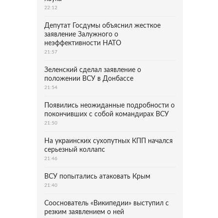
22:12
Депутат Госдумы объяснил жесткое
заявление Залужного о
неэффективности НАТО
21:57
Зеленский сделал заявление о
положении ВСУ в Донбассе
21:54
Появились неожиданные подробности о
покончивших с собой командирах ВСУ
21:50
На украинских сухопутных КПП начался
серьезный коллапс
21:46
ВСУ попытались атаковать Крым
21:40
Сооснователь «Википедии» выступил с
резким заявлением о ней