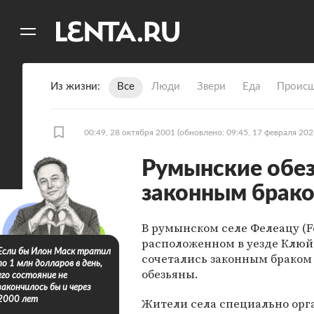
11
A
Из жизни
Все
Люди
Звери
Еда
Происш
00:49, 28 октября 2001
(обновлено: 09:45, 17 февраля 202
Румынские обез
законным брак
В румынском селе Фелеацу (Fe
расположенном в уезде Клюй 
Если бы Илон Маск тратил
сочетались законным браком
по 1 млн долларов в день,
обезьяны.
его состояние не
закончилось бы и через
2000 лет
Жители села специально орг