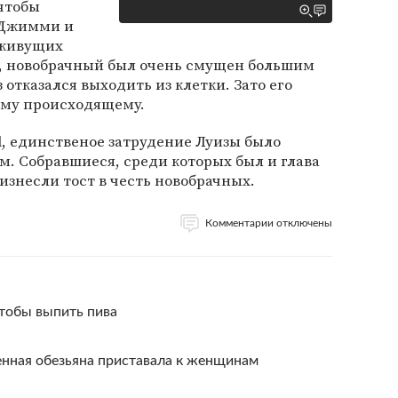
чтобы
 Джимми и
 живущих
в, новобрачный был очень смущен большим
 отказался выходить из клетки. Зато его
ему происходящему.
ul, единственое затрудение Луизы было
м. Собравшиеся, среди которых был и глава
знесли тост в честь новобрачных.
Комментарии отключены
чтобы выпить пива
енная обезьяна приставала к женщинам