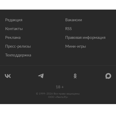
Редакция
Вакансии
Контакты
RSS
Реклама
Правовая информация
Пресс-релизы
Мини-игры
Техподдержка
18
+
© 1999–2026 Все права защищены.
ООО «Лента.Ру»
Лента добра
деактивирована. Добро