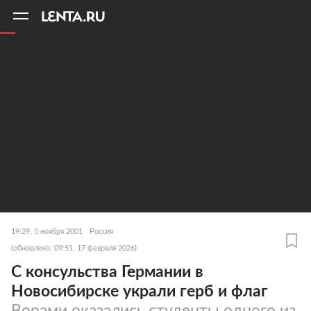
11
A
19:29, 5 ноября 2001
Россия
(обновлено: 09:51, 17 февраля 2026)
С консульства Германии в
Новосибирске украли герб и флаг
Ворами оказались студенты одного из