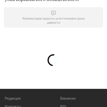
Комментарии закрыты за истечением срока
давности
Редакция
Вакансии
Контакты
RSS