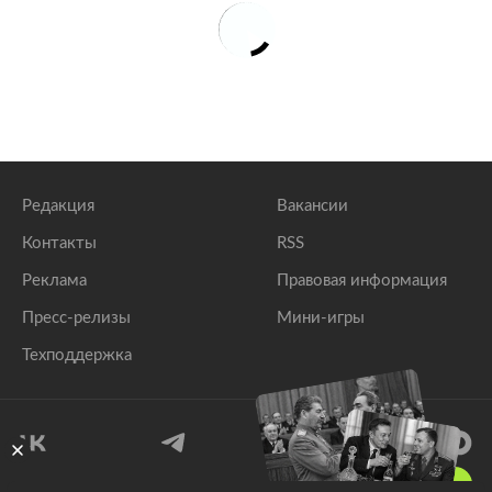
Редакция
Вакансии
Контакты
RSS
Реклама
Правовая информация
Пресс-релизы
Мини-игры
Техподдержка
18
+