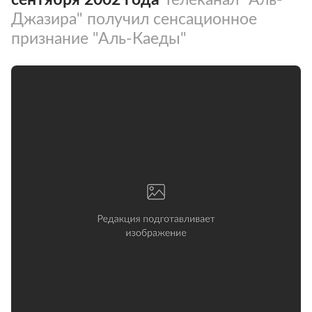
Джазира" получил сенсационное
признание "Аль-Каеды"