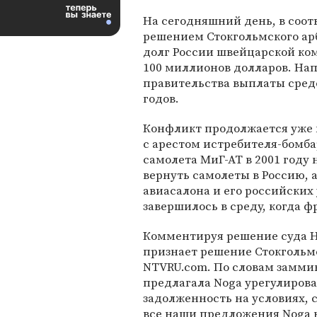
На сегодняшний день, в соот
решением Стокгольмского ар
долг России швейцарской ком
100 миллионов долларов. Нап
правительства выплаты средс
годов.
Конфликт продолжается уже н
с арестом истребителя-бомба
самолета МиГ-АТ в 2001 году 
вернуть самолеты в Россию, а
авиасалона и его российских 
завершилось в среду, когда ф
Комментируя решение суда Нь
признает решение Стокгольмс
NTVRU.com. По словам замми
предлагала Noga урегулиров
задолженность на условиях, 
все наши предложения Noga н