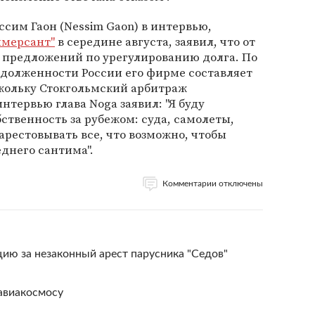
ссим Гаон (Nessim Gaon) в интервью,
ммерсант"
в середине августа, заявил, что от
х предложений по урегулированию долга. По
адолженности России его фирме составляет
скольку Стокгольмский арбитраж
интервью глава Noga заявил: "Я буду
ственность за рубежом: суда, самолеты,
арестовывать все, что возможно, чтобы
еднего сантима".
Комментарии отключены
ию за незаконный арест парусника "Седов"
авиакосмосу