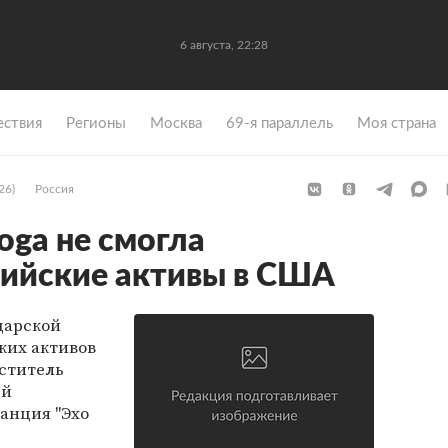
6 августа, 22:28
ствия
Регионы
Москва
69-я параллель
Моя страна
26)
Россия
ga не смогла
сийские активы в США
царской
ких активов
еститель
ей
анция "Эхо