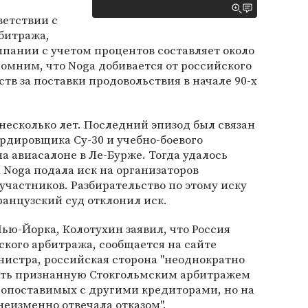
ветствии с
битража,
пании с учетом процентов составляет около
омним, что Noga добивается от российского
тв за поставки продовольствия в начале 90-х
есколько лет. Последний эпизод был связан
рдировщика Су-30 и учебно-боевого
на авиасалоне в Ле-Бурже. Тогда удалось
 Noga подала иск на организаторов
участников. Разбирательство по этому иску
ранцузский суд отклонил иск.
ю-Йорка, Колотухин заявил, что Россия
кого арбитража, сообщается на сайте
нистра, российская сторона "неоднократно
ать признанную Стокгольмским арбитражем
сопоставимых с другими кредиторами, но на
еизменно отвечала отказом".