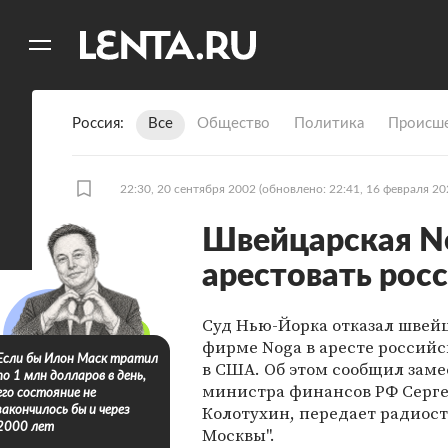
11
A
Россия
Все
Общество
Политика
Происше
22:30, 20 сентября 2002
(обновлено: 22:41, 16 февраля 20
Швейцарская No
арестовать рос
Суд Нью-Йорка отказал швей
фирме Noga в аресте российс
Если бы Илон Маск тратил
в США. Об этом сообщил зам
по 1 млн долларов в день,
министра финансов РФ Серг
его состояние не
Колотухин, передает радиост
закончилось бы и через
2000 лет
Москвы".