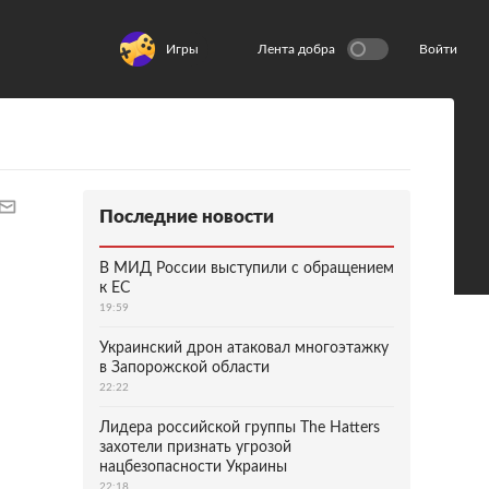
Игры
Лента добра
Войти
Последние новости
В МИД России выступили с обращением
к ЕС
19:59
Украинский дрон атаковал многоэтажку
в Запорожской области
22:22
Лидера российской группы The Hatters
захотели признать угрозой
нацбезопасности Украины
22:18