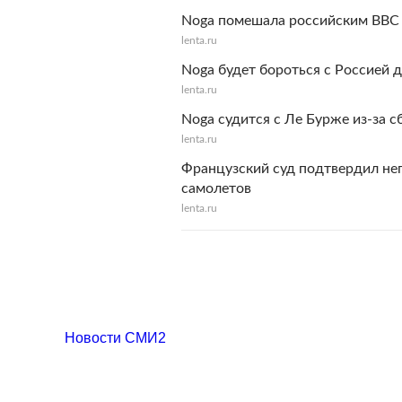
Noga помешала российским ВВС 
lenta.ru
Noga будет бороться с Россией 
lenta.ru
Noga судится с Ле Бурже из-за 
lenta.ru
Французский суд подтвердил не
самолетов
lenta.ru
Новости СМИ2