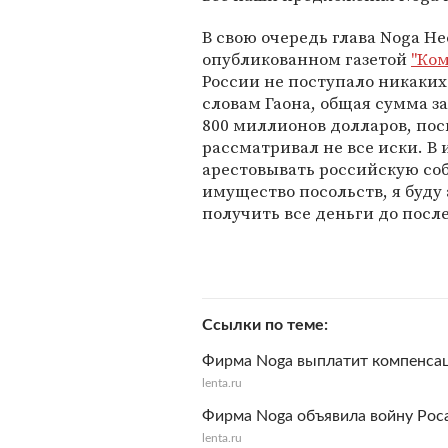
В свою очередь глава Noga Не
опубликованном газетой
"Ко
России не поступало никаки
словам Гаона, общая сумма з
800 миллионов долларов, по
рассматривал не все иски. В 
арестовывать российскую соб
имущество посольств, я буду 
получить все деньги до посл
Ссылки по теме
Фирма Noga выплатит компенсац
lenta.ru
Фирма Noga объявила войну Рос
lenta.ru