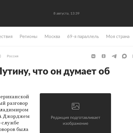
8 августа, 13:39
ствия
Регионы
Москва
69-я параллель
Моя страна
)
Россия
утину, что он думает об
мериканской
ый разговор
Владимиром
А Джорджем
с-службе
оворов была