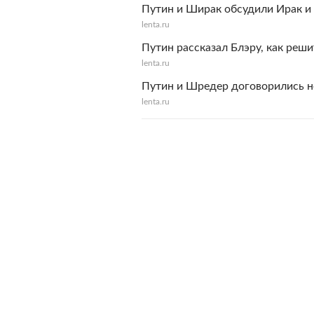
Путин и Ширак обсудили Ирак и
lenta.ru
Путин рассказал Блэру, как реш
lenta.ru
Путин и Шредер договорились н
lenta.ru