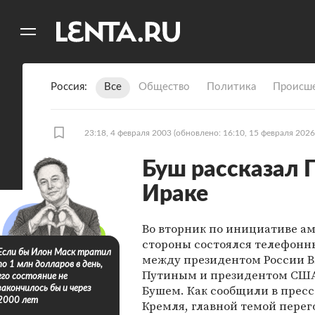
11
A
Россия
Все
Общество
Политика
Происше
23:18, 4 февраля 2003
(обновлено: 16:10, 15 февраля 2026
Буш рассказал П
Ираке
Во вторник по инициативе а
стороны состоялся телефонн
Если бы Илон Маск тратил
между президентом России 
по 1 млн долларов в день,
Путиным и президентом СШ
его состояние не
Бушем. Как сообщили в прес
закончилось бы и через
2000 лет
Кремля, главной темой перег