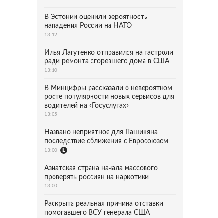
В Эстонии оценили вероятность
нападения России на НАТО
13:12
Илья Лагутенко отправился на гастроли
ради ремонта сгоревшего дома в США
13:10
В Минцифры рассказали о невероятном
росте популярности новых сервисов для
водителей на «Госуслугах»
13:05
Названо неприятное для Пашиняна
последствие сближения с Евросоюзом
13:00
Азиатская страна начала массового
проверять россиян на наркотики
13:00
Раскрыта реальная причина отставки
помогавшего ВСУ генерала США