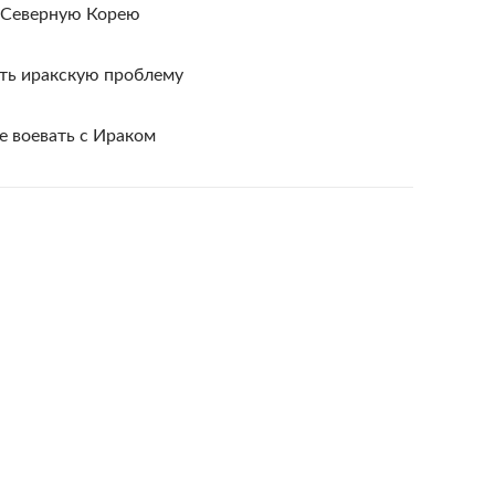
 Северную Корею
ить иракскую проблему
е воевать с Ираком