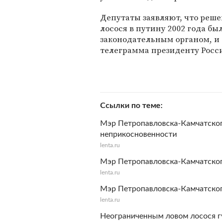
Депутаты заявляют, что реш
лосося в путину 2002 года бы
законодательным органом, и
телеграмма президенту Росс
Ссылки по теме
Мэр Петропавловска-Камчатско
неприкосновенности
lenta.ru
Мэр Петропавловска-Камчатског
lenta.ru
Мэр Петропавловска-Камчатско
lenta.ru
Неограниченным ловом лосося г