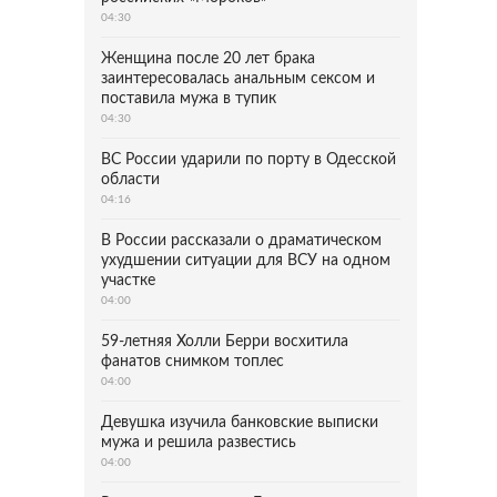
04:30
Женщина после 20 лет брака
заинтересовалась анальным сексом и
поставила мужа в тупик
04:30
ВС России ударили по порту в Одесской
области
04:16
В России рассказали о драматическом
ухудшении ситуации для ВСУ на одном
участке
04:00
59-летняя Холли Берри восхитила
фанатов снимком топлес
04:00
Девушка изучила банковские выписки
мужа и решила развестись
04:00