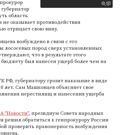
 прокурор
 губернатор
уть область
Он не оказывает противодействия
ью отрицает свою вину.
вцева возбуждено в связи с его
ы лососевых пород сверх установленных
тверждают, что в результате этого
бюджету был нанесен ущерб более чем на
УК РФ, губернатору грозит наказание в виде
0 лет. Сам Машковцев объясняет свое
олнения нерестилищ и нанесения ущерба
А "Новости"
, президиум Совета народных
и решил обратиться к генпрокурору России
бой проверить правомерность возбуждения
овцева.