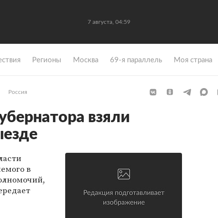
7 августа, 04:59
ствия
Регионы
Москва
69-я параллель
Моя страна
Россия
губернатора взяли
ыезде
ласти
емого в
олномочий,
передает