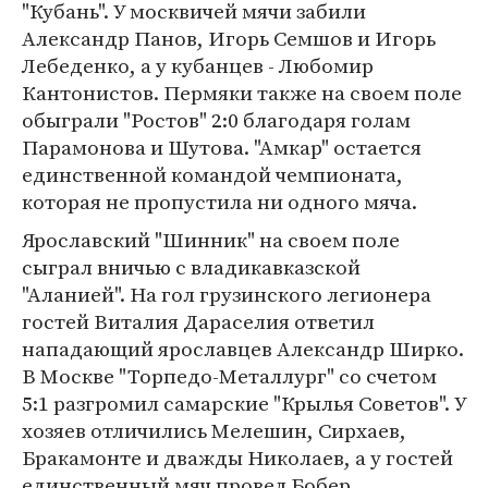
"Кубань". У москвичей мячи забили
Александр Панов, Игорь Семшов и Игорь
Лебеденко, а у кубанцев - Любомир
Кантонистов. Пермяки также на своем поле
обыграли "Ростов" 2:0 благодаря голам
Парамонова и Шутова. "Амкар" остается
единственной командой чемпионата,
которая не пропустила ни одного мяча.
Ярославский "Шинник" на своем поле
сыграл вничью с владикавказской
"Аланией". На гол грузинского легионера
гостей Виталия Дараселия ответил
нападающий ярославцев Александр Ширко.
В Москве "Торпедо-Металлург" со счетом
5:1 разгромил самарские "Крылья Советов". У
хозяев отличились Мелешин, Сирхаев,
Бракамонте и дважды Николаев, а у гостей
единственный мяч провел Бобер.