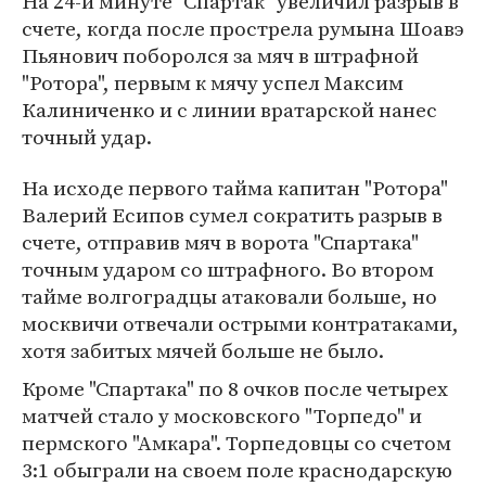
На 24-й минуте "Спартак" увеличил разрыв в
счете, когда после прострела румына Шоавэ
Пьянович поборолся за мяч в штрафной
"Ротора", первым к мячу успел Максим
Калиниченко и с линии вратарской нанес
точный удар.
На исходе первого тайма капитан "Ротора"
Валерий Есипов сумел сократить разрыв в
счете, отправив мяч в ворота "Спартака"
точным ударом со штрафного. Во втором
тайме волгоградцы атаковали больше, но
москвичи отвечали острыми контратаками,
хотя забитых мячей больше не было.
Кроме "Спартака" по 8 очков после четырех
матчей стало у московского "Торпедо" и
пермского "Амкара". Торпедовцы со счетом
3:1 обыграли на своем поле краснодарскую