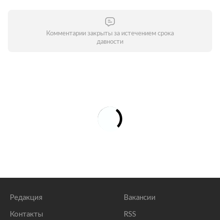
Комментарии закрыты за истечением срока
давности
Редакция
Вакансии
Контакты
RSS