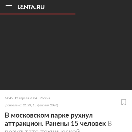
11
A
14:45, 12 апреля 2004
Россия
(обновлено: 21:29, 15 февраля 2026)
В московском парке рухнул
аттракцион. Ранены 15 человек
В
результате технической