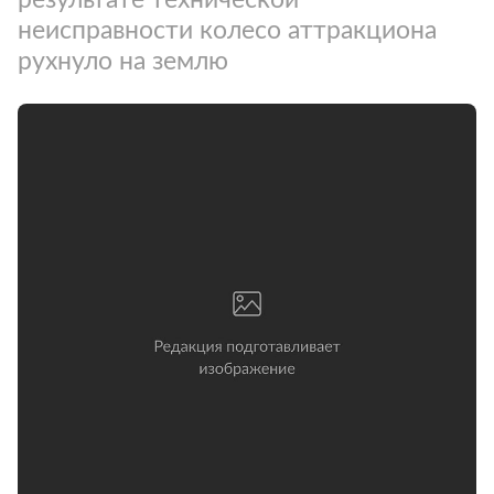
неисправности колесо аттракциона
рухнуло на землю