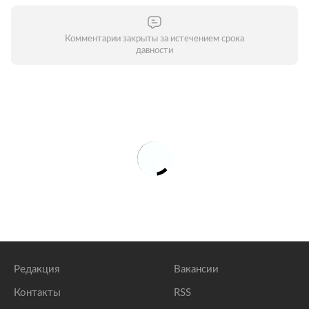
Комментарии закрыты за истечением срока
давности
Редакция
Вакансии
Контакты
RSS