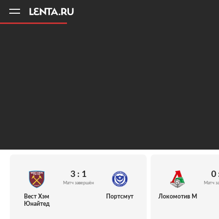
11
A
3 : 1
0 
Матч завершён
Матч з
Вест Хэм
Портсмут
Локомотив М
Юнайтед