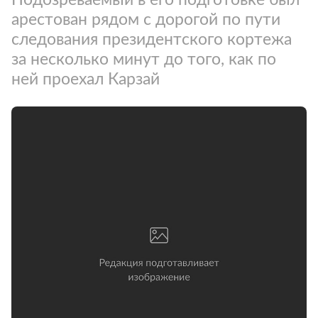
арестован рядом с дорогой по пути
следования президентского кортежа
за несколько минут до того, как по
ней проехал Карзай