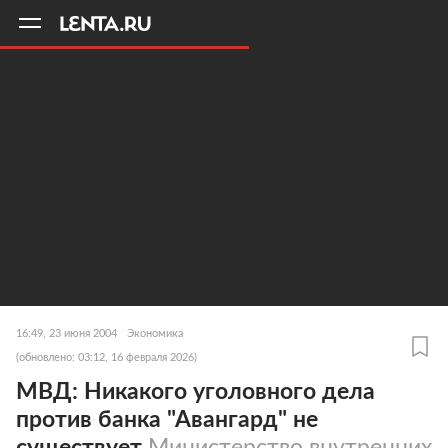
11
A
16:49, 23 июня 2004
Экономика
(обновлено: 03:12, 16 февраля 2026)
МВД: Никакого уголовного дела
против банка "Авангард" не
существует
Министерство внутренних