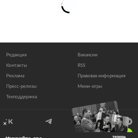
Редакция
Вакансии
Контакты
RSS
Реклама
Правовая информация
Пресс-релизы
Мини-игры
Техподдержка
18
+