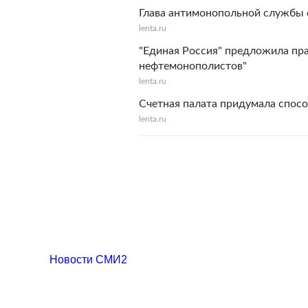
Глава антимонопольной службы 
lenta.ru
"Единая Россия" предложила пра
нефтемонополистов"
lenta.ru
Счетная палата придумала спосо
lenta.ru
Новости СМИ2