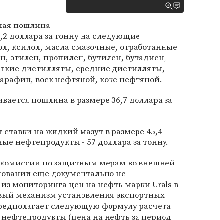
тная пошлина
8,2 доллара за тонну на следующие
ол, ксилол, масла смазочные, отработанные
н, этилен, пропилен, бутилен, бутадиен,
егкие дистилляты, средние дистилляты,
парафин, воск нефтяной, кокс нефтяной.
вается пошлина в размере 36,7 доллара за
 ставки на жидкий мазут в размере 45,4
ьные нефтепродукты - 57 доллара за тонну.
комиссии по защитным мерам во внешней
сновании еще документально не
из мониторинга цен на нефть марки Urals в
овый механизм установления экспортных
редполагает следующую формулу расчета
 нефтепродукты (цена на нефть за период