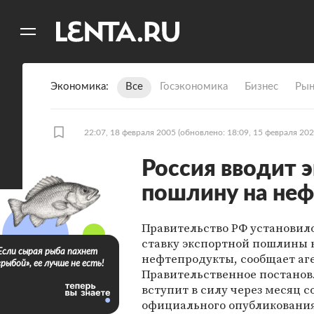
11
A
Экономика
Все
Госэкономика
Бизнес
Рын
22:07, 18 февраля 2005
(обновлено: 18:09, 15 февраля 202
Россия вводит 
пошлину на не
Правительство РФ установил
ставку экспортной пошлины 
Если сырая рыба пахнет
нефтепродукты, сообщает аг
«рыбой», ее лучше не есть!
Правительственное постано
вступит в силу через месяц с
официального опубликования,