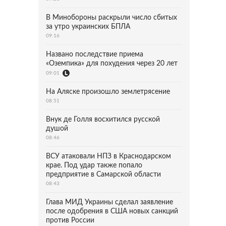
В Минобороны раскрыли число сбитых
за утро украинских БПЛА
09:16
Названо последствие приема
«Оземпика» для похудения через 20 лет
09:01
На Аляске произошло землетрясение
08:51
Внук де Голля восхитился русской
душой
08:46
ВСУ атаковали НПЗ в Краснодарском
крае. Под удар также попало
предприятие в Самарской области
08:43
Глава МИД Украины сделал заявление
после одобрения в США новых санкций
против России