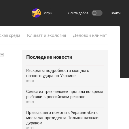
Игры
Лента добра
Войти
ская среда
Климат и экология
Деловой климат
Последние новости
Раскрыты подробности мощного
ночного удара по Украине
09:38
Семья из трех человек пропала во время
рыбалки в российском регионе
09:33
Призвавшего помогать Украине «бить
москаля» президента Польши назвали
дураком
09:21