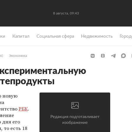
8 августа, 09:43
ки
Капитал
Социальная сфера
Недвижимость
Город
6)
Экономика
экспериментальную
фтепродукты
о новую
на
ентство
РБК
.
вление
о дня его
 то есть 18