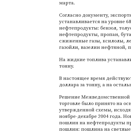
марта.
Согласно документу, экспор
устанавливается на уровне 6
нефтепродукты: бензол, толу
нефтепродукты, пропан, бута
сжиженные газы, ксилолы, л
газойли, вазелин нефтяной, 
На жидкие топлива устанавли
тонну.
В настоящее время действуют
доллара за тонну, а на остал
Решение Межведомственной 
торговле было принято на о
утвержденной схемы, исходя 
ноябре-декабре 2004 года. Н
пошлин на нефтепродукты п
пошлин: пошлина на светлые