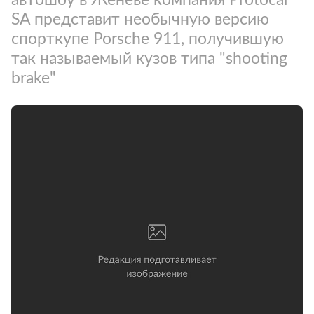
SA представит необычную версию
спорткупе Porsche 911, получившую
так называемый кузов типа "shooting
brake"