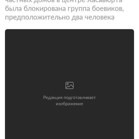
была блокирована группа боевиков,
предположительно два человека