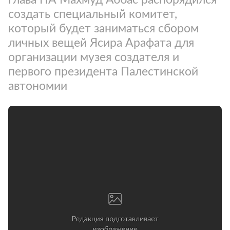
создать специальный комитет,
который будет заниматься сбором
личных вещей Ясира Арафата для
организации музея создателя и
первого президента Палестинской
автономии