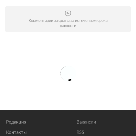
Комментарии закрыты за истечением срока
давности
Редакция
Вакансии
Контакты
RSS