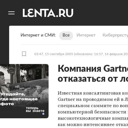
11
A
Интернет и СМИ
Все
Интернет
Киберпрест
03:47, 15 сентября 2005
(обновлено: 16:57, 16 февраля 20
Компания Gartn
отказаться от л
Известная консалтинговая к
Угадайте,
Gartner на проводимом ей в 
где настоящее
фото
специальном саммите по во
компьютерной безопасности 
высокотехнологичные компа
как можно интенсивнее отказ