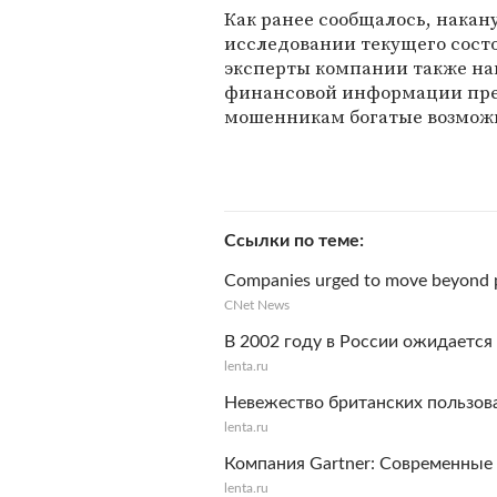
Как ранее сообщалось, накану
исследовании текущего состо
эксперты компании также н
финансовой информации пре
мошенникам богатые возмож
Ссылки по теме
Companies urged to move beyond
CNet News
В 2002 году в России ожидаетс
lenta.ru
Невежество британских пользов
lenta.ru
Компания Gartner: Современные
lenta.ru