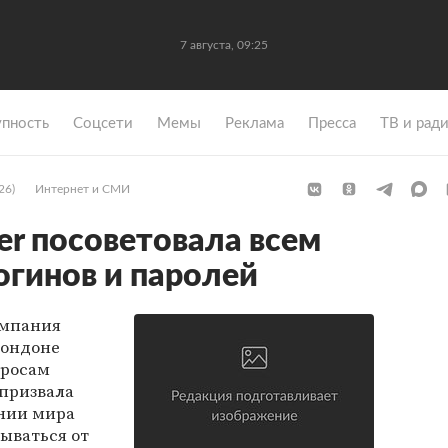
7 августа, 09:25
упность
Coцсети
Мемы
Реклама
Пресса
ТВ и рад
26)
Интернет и СМИ
er посоветовала всем
огинов и паролей
омпания
Лондоне
просам
призвала
нии мира
ываться от