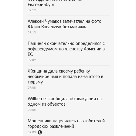
Екатеринбург
09:19
Алексей Чумаков запечатлел на фото
Юлию Ковальчук без макияжа
09:13
Пашинян окончательно определился с
референдумом по членству Армении в
ЕС
09:09
Женщина дала своему ребенку
необычное имя и попала из-за этого в
тюрьму
09:08
Willberries сообщила об эвакуации на
одном из объектов
09:05
Мошенники нацелились на любителей
городских развлечений
09:03