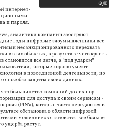
ей интернет-
диционными
а и пароля.
News, аналитики компании заостряют
ледние годы цифровые злоумышленники все
огиями несанкционированного перехвата
ки в этих областях, в результате чего красть
 становится все легче, а "под ударом"
ользователи, которые хорошо умеют
нологии в повседневной деятельности, но
 о способах защиты своих данных.
, что большинство компаний до сих пор
торизации для доступа к своим сервисам -
пароля (PIN'а), которые часто передаются в
ультате обстановка в области цифровой
ертвами мошенников становятся все больше
о ущерба растут.