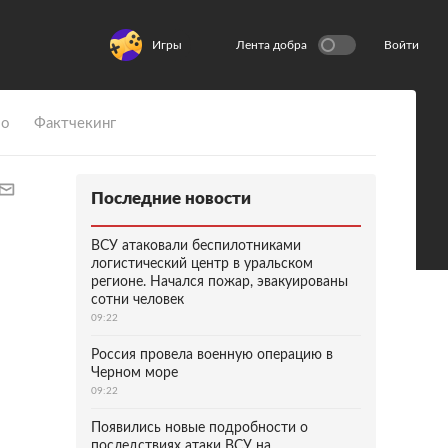
Игры
Лента добра
Войти
ио
Фактчекинг
Последние новости
ВСУ атаковали беспилотниками
логистический центр в уральском
регионе. Начался пожар, эвакуированы
сотни человек
09:22
Россия провела военную операцию в
Черном море
09:22
Появились новые подробности о
последствиях атаки ВСУ на