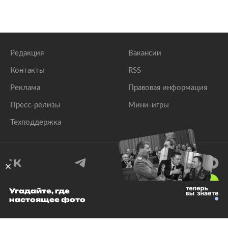
Редакция
Вакансии
Контакты
RSS
Реклама
Правовая информация
Пресс-релизы
Мини-игры
Техподдержка
18
+
Угадайте, где
настоящее фото
© 1999–2026 Все права защищены.
ООО «Лента.Ру»