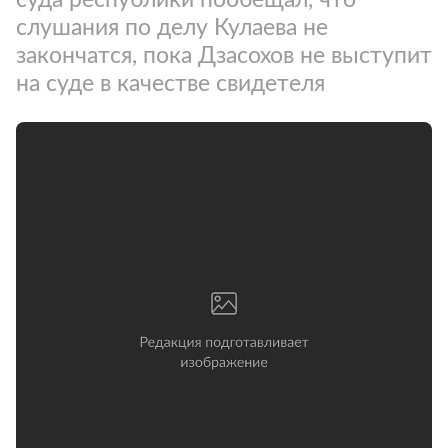
слушания по делу Кулаева не
закончатся, пока Дзасохов не выступит
на суде в качестве свидетеля