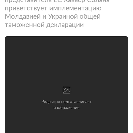
приветствует имплементацию
Молдавией и Украиной общей
таможенной декларации