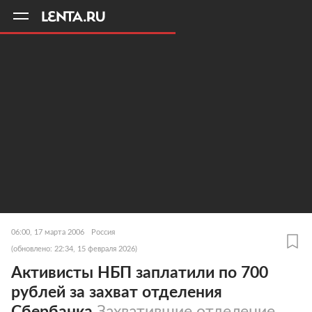
11
A
06:00, 17 марта 2006
Россия
(обновлено: 22:34, 15 февраля 2026)
Активисты НБП заплатили по 700
рублей за захват отделения
Сбербанка
Захватившие отделение