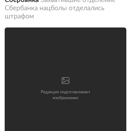
Сбербанка нацболы отделались
штрафом