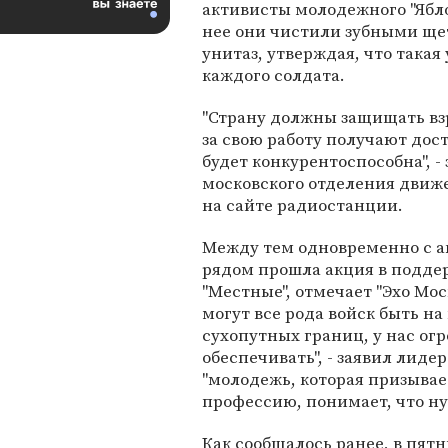
активисты молодежного "Яблок
нее они чистили зубными щ
унитаз, утверждая, что такая
каждого солдата.
"Страну должны защищать вз
за свою работу получают дос
будет конкурентоспособна", -
московского отделения движе
на сайте радиостанции.
Между тем одновременно с а
рядом прошла акция в подде
"Местные", отмечает "Эхо Мос
могут все рода войск быть на
сухопутных границ, у нас ог
обеспечивать", - заявил лиде
"молодежь, которая призывае
профессию, понимает, что ну
Как сообщалось ранее, в пят