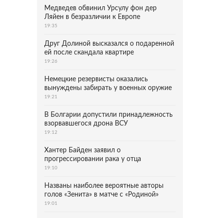
Медведев обвинил Урсулу фон дер
Ляйен в безразличии к Европе
19:35
Друг Долиной высказался о подаренной
ей после скандала квартире
19:26
Немецкие резервисты оказались
вынуждены забирать у военных оружие
19:21
В Болгарии допустили принадлежность
взорвавшегося дрона ВСУ
19:12
Хантер Байден заявил о
прогрессировании рака у отца
19:10
Названы наиболее вероятные авторы
голов «Зенита» в матче с «Родиной»
19:01