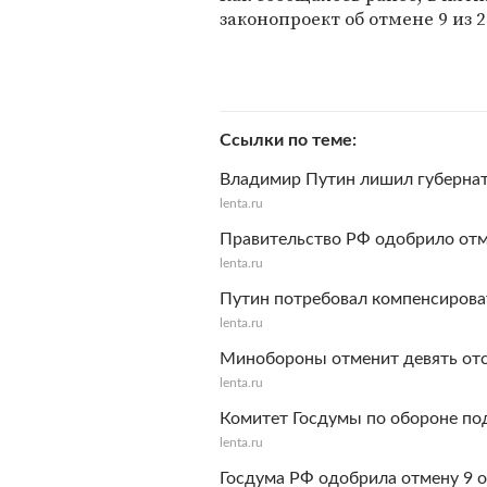
законопроект об отмене 9 из
Ссылки по теме
Владимир Путин лишил губернат
lenta.ru
Правительство РФ одобрило отм
lenta.ru
Путин потребовал компенсирова
lenta.ru
Минобороны отменит девять отс
lenta.ru
Комитет Госдумы по обороне по
lenta.ru
Госдума РФ одобрила отмену 9 о