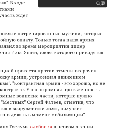
а". В ходе
етками
 участь ждет
рослые натренированные мужики, которые
тойную оплату. Только тогда наша армия
 заявил во время мероприятия лидер
ния Илья Яшин, слова которого приводятся
кцией протеста против отмены отсрочек
ржку армии, устроенная движением
квы". "Контрактная армия - это хорошо, но не
 контракте. У нас огромная протяженность
ромные воинские части, которые нужно
р "Местных" Сергей Фатеев, отметив, что
тся в вооруженные силы, получает
жно делать в момент мобилизации".
ницу Госдума
одобрила
в первом чтении