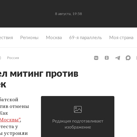
8 августа, 19:58
ствия
Регионы
Москва
69-я параллель
Моя страна
)
Россия
л митинг против
ек
батской
тив отмены
Как
 Москвы"
,
теста у
ы устроили