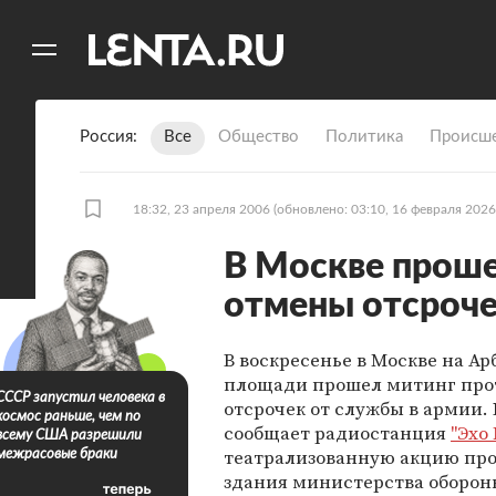
11
A
Россия
Все
Общество
Политика
Происше
18:32, 23 апреля 2006
(обновлено: 03:10, 16 февраля 2026
В Москве проше
отмены отсроч
В воскресенье в Москве на Ар
площади прошел митинг про
СССР запустил человека в
отсрочек от службы в армии. 
космос раньше, чем по
сообщает радиостанция
"Эхо
всему США разрешили
театрализованную акцию про
межрасовые браки
здания министерства оборон