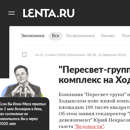
11
A
Экономика
Все
Госэкономика
Бизнес
Рын
16:31, 6 июня 2006
(обновлено: 08:58, 16 февраля 2026)
"Пересвет-груп
комплекс на Хо
Компания "Пересвет-групп" п
Ходынском поле жилой комп
Если бы Илон Маск тратил
площадью 100 тысяч квадрат
по 1 млн долларов в день,
Об этом заявил гендиректор 
его состояние не
девелопмент" Юрий Некрасов
закончилось бы и через
2000 лет
газета
"Ведомости"
.