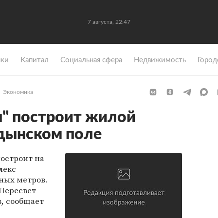
7 августа, 22:47
ки
Капитал
Социальная сфера
Недвижимость
Город
Экономика
п" построит жилой
дынском поле
остроит на
лекс
ных метров.
"Пересвет-
, сообщает