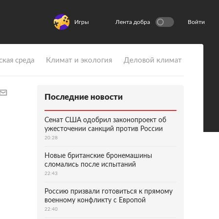
Игры
Лента добра
Войти
ская среда
Климат и экология
Деловой климат
Последние новости
Сенат США одобрил законопроект об
ужесточении санкций против России
20:28
Новые британские бронемашины
сломались после испытаний
22:43
Россию призвали готовиться к прямому
военному конфликту с Европой
22:40