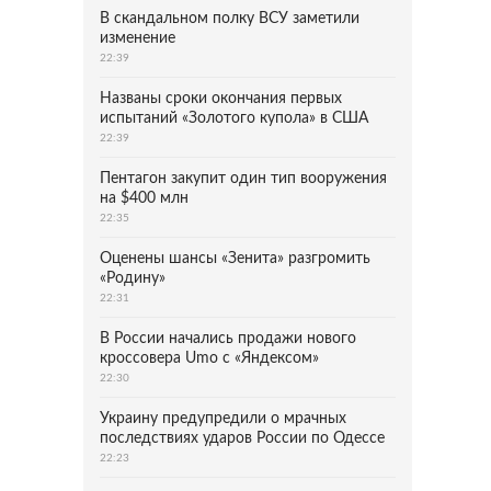
В скандальном полку ВСУ заметили
изменение
22:39
Названы сроки окончания первых
испытаний «Золотого купола» в США
22:39
Пентагон закупит один тип вооружения
на $400 млн
22:35
Оценены шансы «Зенита» разгромить
«Родину»
22:31
В России начались продажи нового
кроссовера Umo с «Яндексом»
22:30
Украину предупредили о мрачных
последствиях ударов России по Одессе
22:23