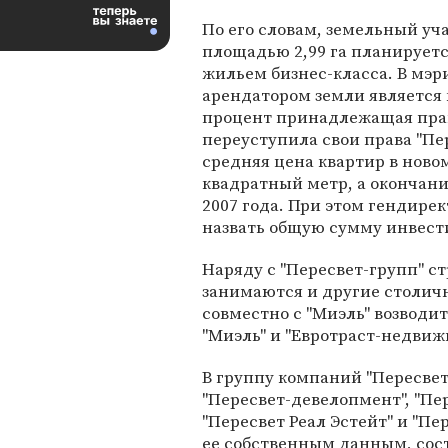
По его словам, земельный уч
площадью 2,99 га планируетс
жильем бизнес-класса. В мэ
арендатором земли является 
процент принадлежащая прав
переуступила свои права "Пе
средняя цена квартир в ново
квадратный метр, а окончани
2007 года. При этом гендире
назвать общую сумму инвести
Наряду с "Пересвет-групп" с
занимаются и другие столичн
совместно с "Миэль" возводит
"Миэль" и "Евротраст-недвиж
В группу компаний "Пересвет
"Пересвет-девелопмент", "Пе
"Пересвет Реал Эстейт" и "Пер
ее собственным данным, сост