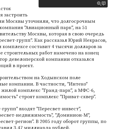
асток
я застроить
рии Москвы уточнили, что долгосрочным
компания "Авиационный парк", на 51
ительству Москвы, которая в свою очередь
ресвет-групп". Как рассказал Юрий Некрасов,
м комплексе составит 4 тысячи долларов за
е строительных работ намечено на конец
ктор девелоперской компании отказался
ций в проект.
троительством на Ходынском поле
ые компании. В частности, "Интеко"
 жилой комплекс "Гранд-парк", а МФС-6,
имость" строят комплекс "Приват-сквер".
-групп" входят "Пересвет-инвест",
ресвет-недвижимость", "Доминион-М",
есвет-регион". В 2005 году оборот группы, по
авил 3,47 миллиарда рублей.