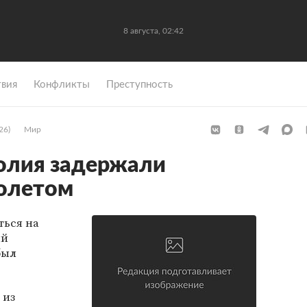
8 августа, 02:42
вия
Конфликты
Преступность
26)
Мир
олия задержали
толетом
ться на
ий
был
 из