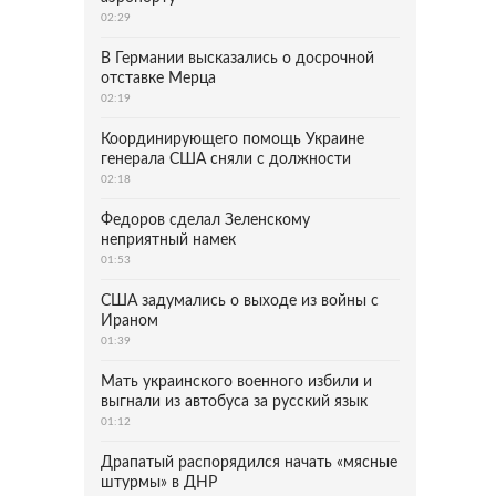
02:29
В Германии высказались о досрочной
отставке Мерца
02:19
Координирующего помощь Украине
генерала США сняли с должности
02:18
Федоров сделал Зеленскому
неприятный намек
01:53
США задумались о выходе из войны с
Ираном
01:39
Мать украинского военного избили и
выгнали из автобуса за русский язык
01:12
Драпатый распорядился начать «мясные
штурмы» в ДНР