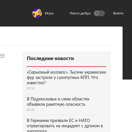
Игры
Лента добра
Войти
Последние новости
«Серьезный коллапс». Тысячи украинских
фур застряли у сухопутных КПП. Что
известно?
02:18
В Подмосковье и семи областях
объявили ракетную опасность
02:35
В Германии призвали ЕС и НАТО
отреагировать на инцидент с дроном в
аэропорту