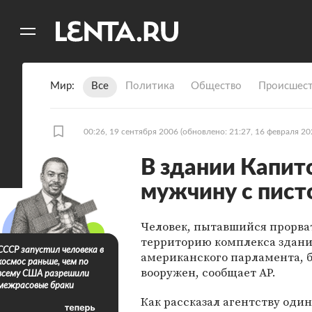
11
A
Мир
Все
Политика
Общество
Происшест
00:26, 19 сентября 2006
(обновлено: 21:27, 16 февраля 20
В здании Капит
мужчину с пис
Человек, пытавшийся прорва
территорию комплекса здан
СССР запустил человека в
американского парламента, 
космос раньше, чем по
вооружен, сообщает AP.
всему США разрешили
межрасовые браки
Как рассказал агентству один