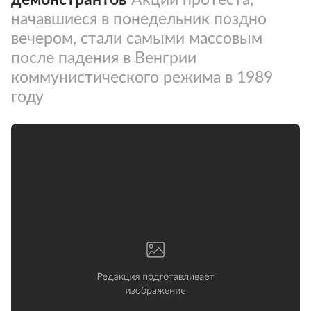
начавшиеся в понедельник поздно
вечером, стали самыми массовым
после падения в Венгрии
коммунистического режима в 1989
году