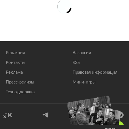
Редакция
Вакансии
Контакты
RSS
Реклама
Правовая информация
Пресс-релизы
Мини-игры
Техподдержка
18
+