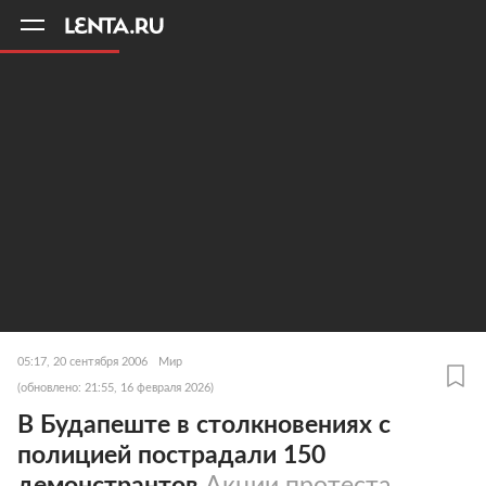
11
A
05:17, 20 сентября 2006
Мир
(обновлено: 21:55, 16 февраля 2026)
В Будапеште в столкновениях с
полицией пострадали 150
демонстрантов
Акции протеста,