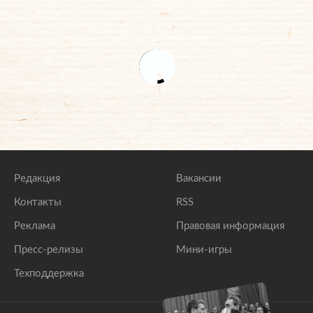
Редакция
Вакансии
Контакты
RSS
Реклама
Правовая информация
Пресс-релизы
Мини-игры
Техподдержка