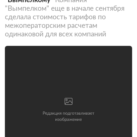
"Вымпелком" еще в начале сентября
сделала стоимость тарифов по
межоператорским расчетам
одинаковой для всех компаний