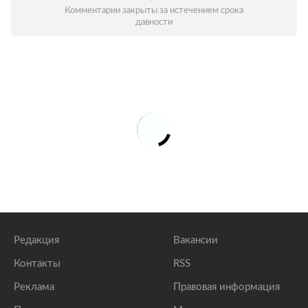
Комментарии закрыты за истечением срока
давности
Редакция
Вакансии
Контакты
RSS
Реклама
Правовая информация