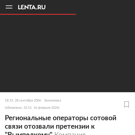
11
A
18:33, 28 сентября 2006
Экономика
(обновлено: 22:51, 16 февраля 2026)
Региональные операторы сотовой
связи отозвали претензии к
"Вымпелкому"
Компания