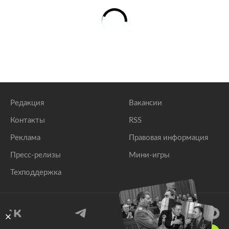
Редакция
Вакансии
Контакты
RSS
Реклама
Правовая информация
Пресс-релизы
Мини-игры
Техподдержка