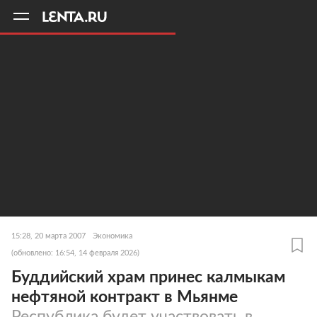
11
A
15:28, 20 марта 2007
Экономика
(обновлено: 16:54, 14 февраля 2026)
Буддийский храм принес калмыкам
нефтяной контракт в Мьянме
Республика будет участвовать в