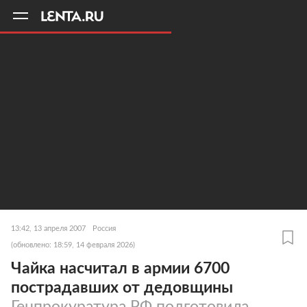
11
A
13:42, 13 апреля 2007
Россия
(обновлено: 18:59, 14 февраля 2026)
Чайка насчитал в армии 6700
пострадавших от дедовщины
Генпрокуратура РФ подготовила