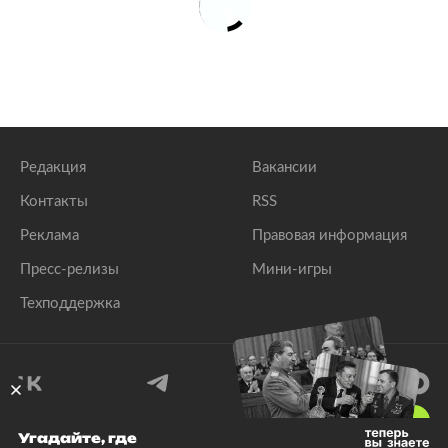
Редакция
Вакансии
Контакты
RSS
Реклама
Правовая информация
Пресс-релизы
Мини-игры
Техподдержка
18
+
Угадайте, где