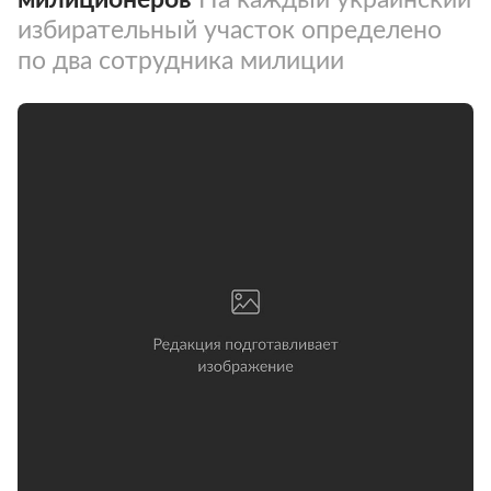
избирательный участок определено
по два сотрудника милиции