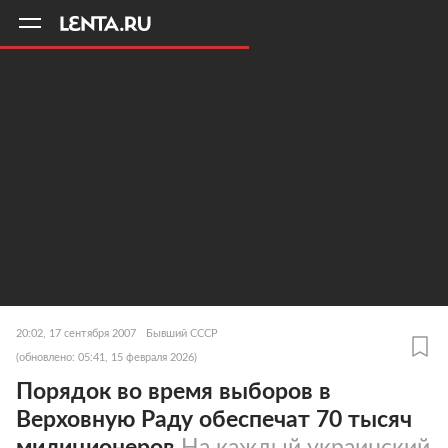
11
A
20:02, 17 сентября 2007
Бывший СССР
(обновлено: 05:41, 15 февраля 2026)
Порядок во время выборов в
Верховную Раду обеспечат 70 тысяч
милиционеров
На каждый украинский