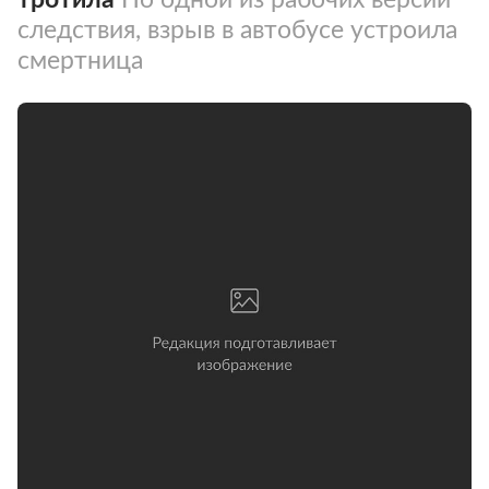
следствия, взрыв в автобусе устроила
смертница