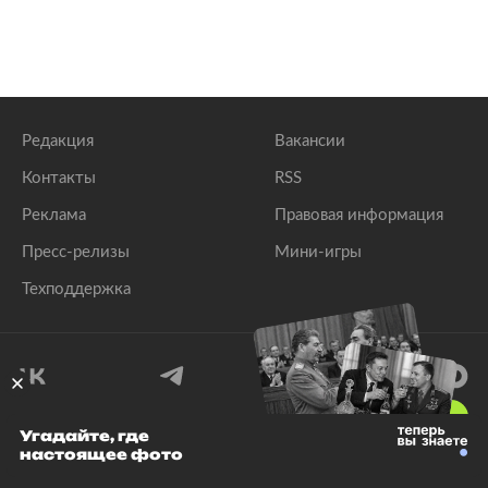
Редакция
Вакансии
Контакты
RSS
Реклама
Правовая информация
Пресс-релизы
Мини-игры
Техподдержка
18
+
Угадайте, где
настоящее фото
© 1999–2026 Все права защищены.
ООО «Лента.Ру»