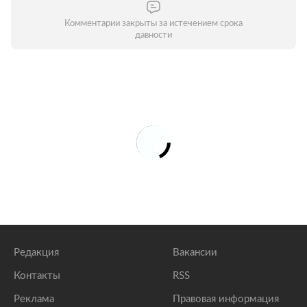
Комментарии закрыты за истечением срока
давности
Редакция
Вакансии
Контакты
RSS
Реклама
Правовая информация