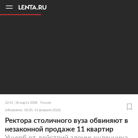
11
A
22:41, 18 марта 2008
Россия
(обновлено: 18:30, 14 февраля 2026)
Ректора столичного вуза обвиняют в
незаконной продаже 11 квартир
Ущерб от действий злоумышленника