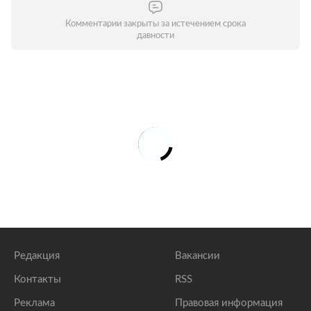
Комментарии закрыты за истечением срока
давности
Редакция
Вакансии
Контакты
RSS
Реклама
Правовая информация