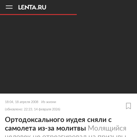
11
A
18:04, 18 апреля 2008
Из жизни
(обновлено: 22:23, 14 февраля 2026)
Ортодоксального иудея сняли с
самолета из-за молитвы
Молящийся
человек не отреагировал на призывы