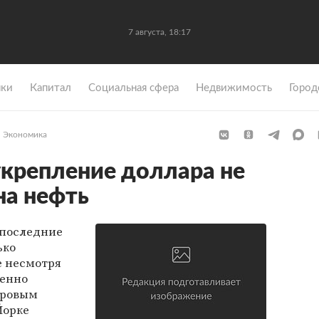
7 августа, 18:17
ки
Капитал
Социальная сфера
Недвижимость
Город
Экономика
укрепление доллара не
на нефть
 последние
ько
е несмотря
пенно
ировым
Йорке