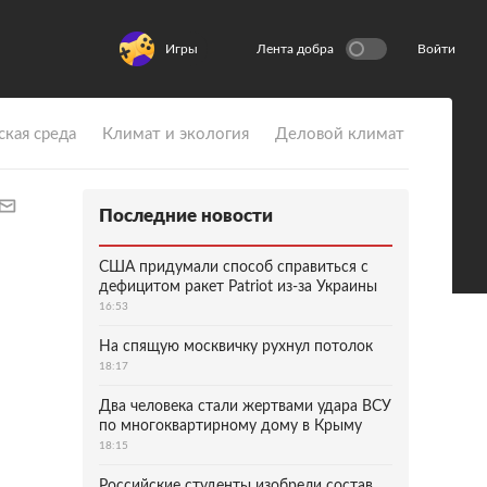
Игры
Лента добра
Войти
ская среда
Климат и экология
Деловой климат
Последние новости
США придумали способ справиться с
дефицитом ракет Patriot из-за Украины
16:53
На спящую москвичку рухнул потолок
18:17
Два человека стали жертвами удара ВСУ
по многоквартирному дому в Крыму
18:15
Российские студенты изобрели состав