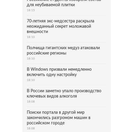
для неубиваемой плитки
18:15
70-летняя экс-медсестра раскрыла
неожиданный секрет моложавой
внешности
18:10
Полчища гигантских медуз атаковали
российские регионы
18:10
В Windows призвали немедленно
включить одну настройку
18:10
В России заметно упало производство
ключевых видов алкоголя
18:08
Поиски портала в другой мир
закончились разгромом машин в
российском городе
18:08