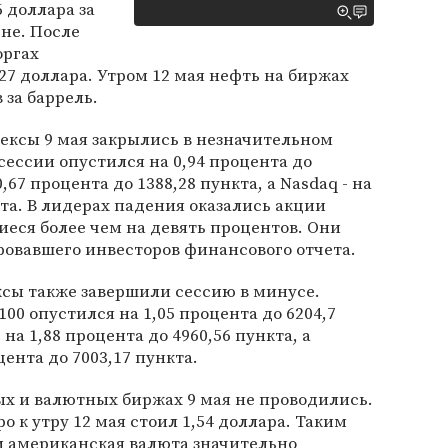
6 доллара за
юне. После
оргах
27 доллара. Утром 12 мая нефть на биржах
 за баррель.
ксы 9 мая закрылись в незначительном
сессии опустился на 0,94 процента до
0,67 процента до 1388,28 пункта, а Nasdaq - на
кта. В лидерах падения оказались акции
иеся более чем на девять процентов. Они
ровавшего инвесторов финансового отчета.
сы также завершили сессию в минусе.
00 опустился на 1,05 процента до 6204,7
на 1,88 процента до 4960,56 пункта, а
цента до 7003,17 пункта.
х и валютных биржах 9 мая не проводились.
 к утру 12 мая стоил 1,54 доллара. Таким
и американская валюта значительно