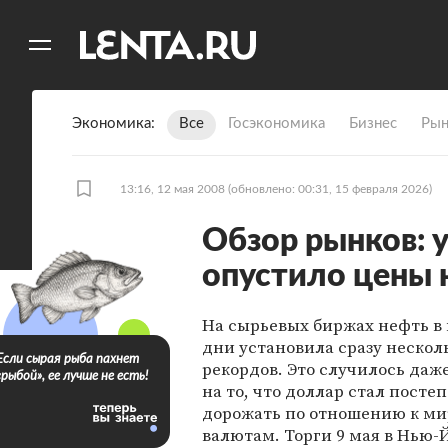
11
A
Экономика
Все
Госэкономика
Бизнес
Рын
13:16, 12 мая 2008
(обновлено: 00:31, 15 февраля 2026)
Обзор рынков: 
опустило цены 
На сырьевых биржах нефть в
дни установила сразу нескол
Если сырая рыба пахнет
рекордов. Это случилось даж
«рыбой», ее лучше не есть!
на то, что доллар стал посте
дорожать по отношению к м
валютам. Торги 9 мая в Нью-