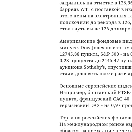
закрылись на отметке в 125,9
баррель WTI с поставкой в и
этого цены на электронных т
подскочили до рекорда в 126,
стоит чуть выше 126 долларов
Американские фондовые инде
минусе. Dow Jones по итогам 
12745,88 пункта, S&P 500 - на 
0,23 процента до 2445,42 пун
аукциона Sotheby's, опустивш
стали дешеветь после разоча
Основные европейские индек
Например, британский FTSE-1
пункта, французский CAC-40 - 
германский DAX - на 0,97 про
Торги на российских фондовы
На международном рынке евро
образом, за последние недел