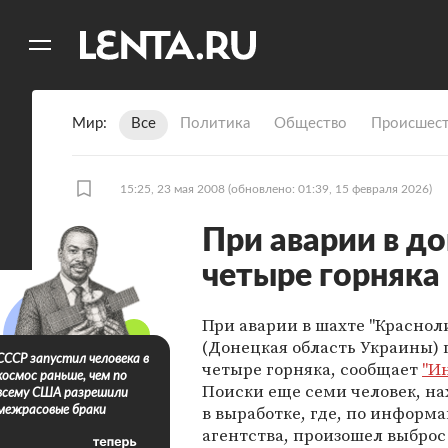
11
A
Мир
Все
Политика
Общество
Происшест
15:25, 23 мая 2008
(обновлено: 01:39, 15 февраля 2026)
При аварии в д
четыре горняка
При аварии в шахте "Краснол
(Донецкая область Украины)
СССР запустил человека в
четыре горняка, сообщает
"И
космос раньше, чем по
Поиски еще семи человек, н
всему США разрешили
в выработке, где, по информ
межрасовые браки
агентства, произошел выброс 