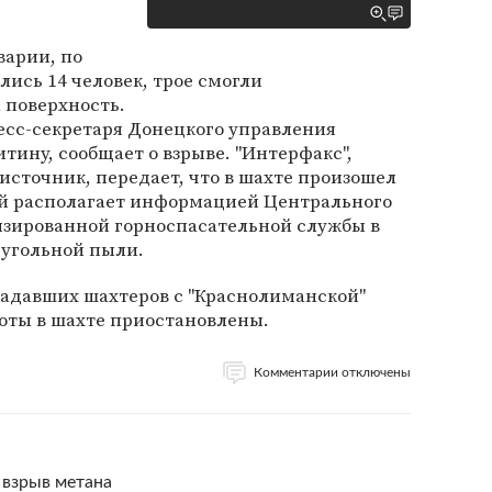
варии, по
ись 14 человек, трое смогли
 поверхность.
есс-секретаря Донецкого управления
ину, сообщает о взрыве. "Интерфакс",
 источник, передает, что в шахте произошел
ый располагает информацией Центрального
изированной горноспасательной службы в
 угольной пыли.
радавших шахтеров с "Краснолиманской"
оты в шахте приостановлены.
Комментарии отключены
 взрыв метана