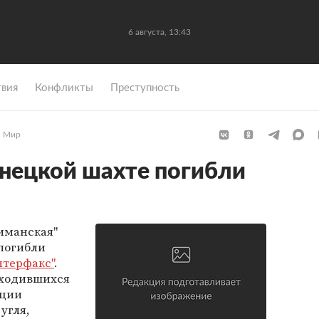
6 августа, 13:43
вия
Конфликты
Преступность
Мир
онецкой шахте погибли
иманская"
 погибли
нтерфакс"
.
аходившихся
ации
угля,