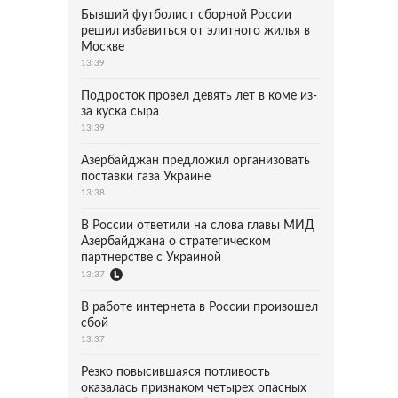
Бывший футболист сборной России
решил избавиться от элитного жилья в
Москве
13:39
Подросток провел девять лет в коме из-
за куска сыра
13:39
Азербайджан предложил организовать
поставки газа Украине
13:38
В России ответили на слова главы МИД
Азербайджана о стратегическом
партнерстве с Украиной
13:37
В работе интернета в России произошел
сбой
13:37
Резко повысившаяся потливость
оказалась признаком четырех опасных